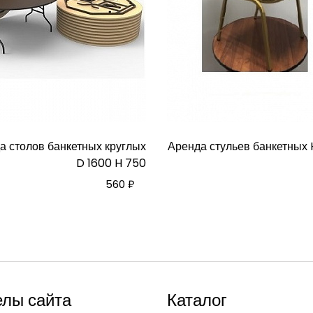
а столов банкетных круглых
Аренда стульев банкетных
D 1600 H 750
560 ₽
елы сайта
Каталог