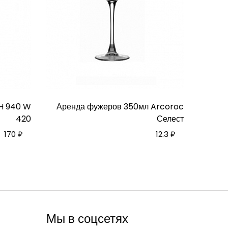
 H 940 W
Аренда фужеров 350мл Arcoroc
420
Селест
170 ₽
12.3 ₽
Мы в соцсетях